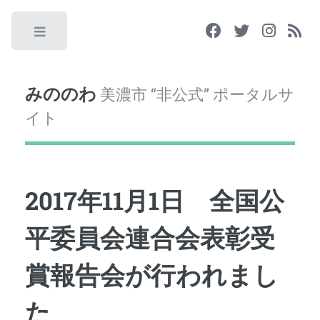
Toggle
みののわ
美濃市 “非公式” ポータルサ
イト
2017年11月1日 全国公
平委員会連合会表彰受
賞報告会が行われまし
た