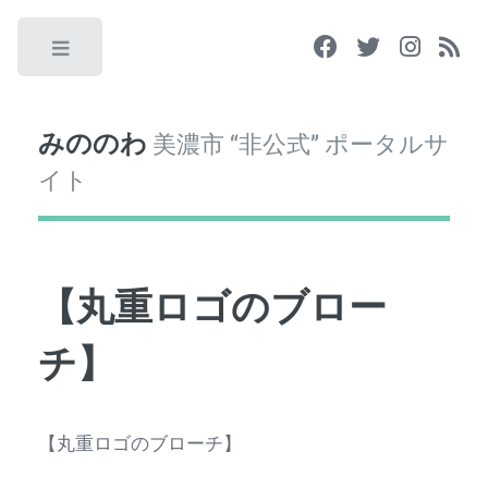
Toggle
みののわ
美濃市 “非公式” ポータルサ
イト
【丸重ロゴのブロー
チ】
【丸重ロゴのブローチ】