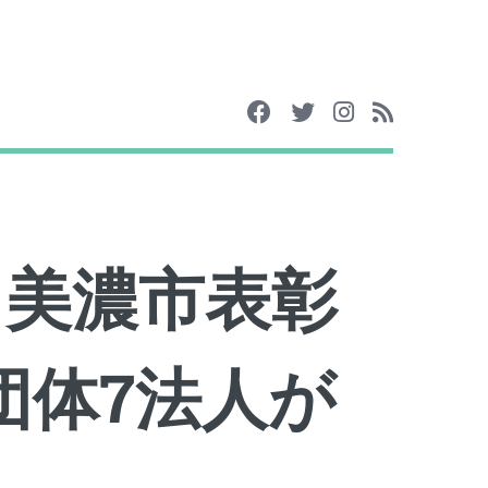
日 美濃市表彰
団体7法人が