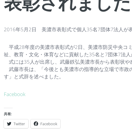
表彰されました
2016年5月2日 美濃市表彰式で個人35名7団体7法人
平成28年度の美濃市表彰式が2日、美濃市防災中央コ
祉、教育・文化・体育などに貢献した35名と7団体7法
式には35人が出席し、武藤鉄弘美濃市長から表彰状や
武藤市長は、「今後とも美濃市の指導的な立場で市政の
す」と式辞を述べました。
Facebook
共有:
Twitter
Facebook