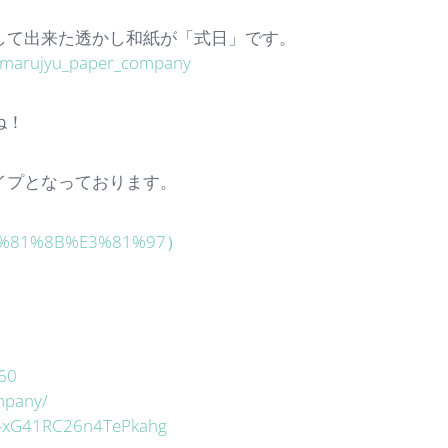
して出来た透かし和紙が「式日」です。
=marujyu_paper_company
ね！
イプとなっております。
F%E3%81%8B%E3%81%97）
60
mpany/
D-xG41RC26n4TePkahg