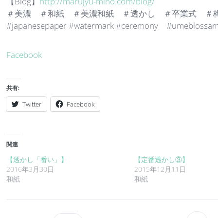
【Blog】
http://marujyu-mino.com/blog/
＃美濃 ＃和紙 ＃美濃和紙 ＃透かし ＃卒業式 ＃梅 ＃
#japanesepaper #watermark #ceremony #umeblossam 
Facebook
共有:
Twitter
Facebook
関連
【透かし「番い」】
【定番透かし③】
2016年3月30日
2015年12月11日
和紙
和紙