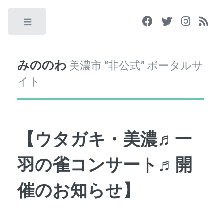
Toggle
みののわ
美濃市 “非公式” ポータルサ
イト
【ウタガキ・美濃♬一
羽の雀コンサート♬開
催のお知らせ】