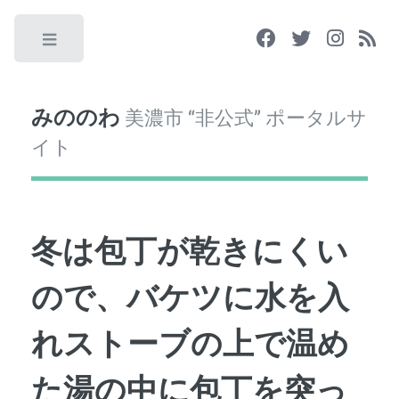
Toggle
みののわ
美濃市 “非公式” ポータルサ
イト
冬は包丁が乾きにくい
ので、バケツに水を入
れストーブの上で温め
た湯の中に包丁を突っ