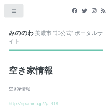
Toggle
みののわ
美濃市 “非公式” ポータルサ
イト
空き家情報
空き家情報
http://npomino.jp/?p=318