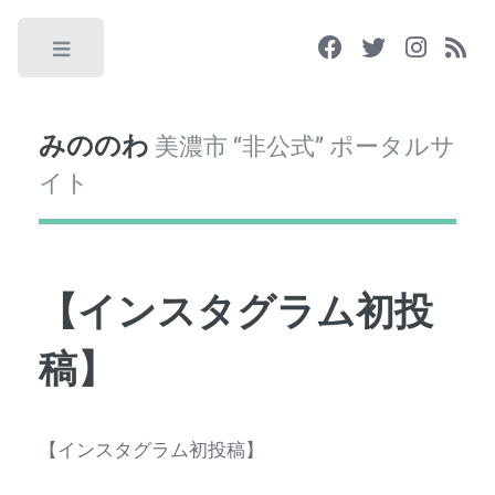
Toggle
みののわ
美濃市 “非公式” ポータルサ
イト
【インスタグラム初投
稿】
【インスタグラム初投稿】