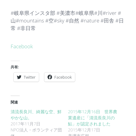
#岐阜県インスタ部 #美濃市#岐阜県#川#river #
山#mountains #空#sky #自然 #nature #田舎 #日
常 #非日常
Facebook
共有:
Twitter
Facebook
関連
清流長良川、綺麗な空、鮮
2015年12月16日 世界農
やかな山。
業遺産に「清流長良川の
2017年11月7日
鮎」が認定されました
NPO法人・ボランティア団
2015年12月17日
体
美濃市広報