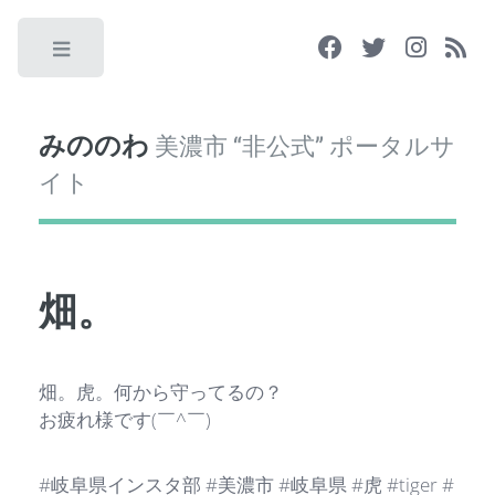
Toggle
みののわ
美濃市 “非公式” ポータルサ
イト
畑。
畑。虎。何から守ってるの？
お疲れ様です(￣^￣)ゞ
#岐阜県インスタ部 #美濃市 #岐阜県 #虎 #tiger #