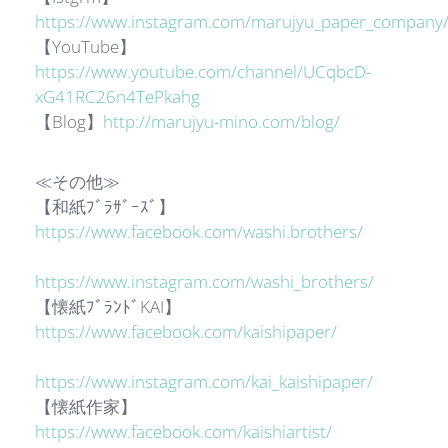
https://www.instagram.com/marujyu_paper_company
【YouTube】
https://www.youtube.com/channel/UCqbcD-
xG41RC26n4TePkahg
【Blog】
http://marujyu-mino.com/blog/
≪その他≫
【和紙ﾌﾞﾗｻﾞｰｽﾞ】
https://www.facebook.com/washi.brothers/
https://www.instagram.com/washi_brothers/
【懐紙ﾌﾞﾗﾝﾄﾞKAI】
https://www.facebook.com/kaishipaper/
https://www.instagram.com/kai_kaishipaper/
【懐紙作家】
https://www.facebook.com/kaishiartist/