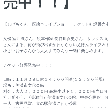
売中！！】
【しげちゃん一座絵本ライブショー チケット好評販売
女優 室井滋さん、絵本作家 長谷川義史さん、サックス 
さんによる、何が飛び出すかわからないえほんライブ＆
小さいお子さんから大人までみんな一緒に楽しめます。
チケット好評発売中！！！
日時：１１月２９日㈰１４：００開演(１３：３０開場)
場所：美濃市文化会館
料金：大人２，０００円 高校生以下１，０００円(当日
ﾌﾟﾚｲｶﾞｲﾄﾞ：（美濃市）美濃市文化会館、中央公民
ー店、古黒見堂、道の駅美濃にわか茶屋