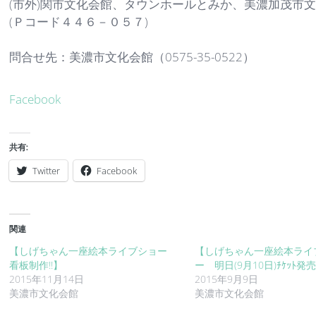
(市外)関市文化会館、タウンホールとみか、美濃加茂市
(Ｐコード４４６－０５７)
問合せ先：美濃市文化会館（0575-35-0522）
Facebook
共有:
Twitter
Facebook
関連
【しげちゃん一座絵本ライブショー
【しげちゃん一座絵本ライ
看板制作!!】
ー 明日(9月10日)ﾁｹｯﾄ発売
2015年11月14日
2015年9月9日
美濃市文化会館
美濃市文化会館