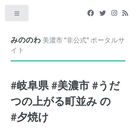
Toggle
みののわ
美濃市 “非公式” ポータルサ
イト
#岐阜県 #美濃市 #うだ
つの上がる町並み の
#夕焼け