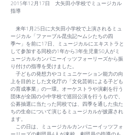
2015年12月17日 大矢田小学校でミュージカル
指導
来年1月25日に大矢田小学校で上演されるミュ
ージカル「ファーブル昆虫記〜ムシたちの四
季〜」を前に17日、ミュージカルにエキストラと
して参加する同校の1年から3年生児童50人がミ
ュージカルカンパニーイッツフォーリーズから振
り付けの指導を受けました。
子どもの発想力やコミュニケーション能力の向
上を目的とした文化庁の「文化芸術による子ども
の育成事業」の一環。オーケストラや演劇を行う
団体が全国の小中学校で巡回公演を行うもので、
公募抽選に当たった同校では、四季を通した虫た
ちの生命について演じるミュージカルが披露され
ます。
この日は、ミュージカルカンパニーイッツフォ
ーリーズの劇団員4人が来校。劇団員の指導のも