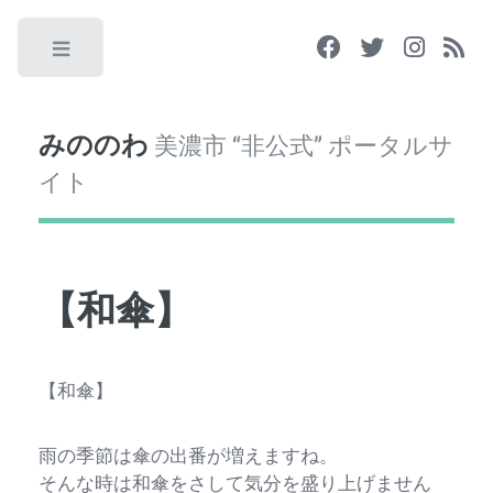
Toggle
みののわ
美濃市 “非公式” ポータルサ
イト
【和傘】
【和傘】
雨の季節は傘の出番が増えますね。
そんな時は和傘をさして気分を盛り上げません