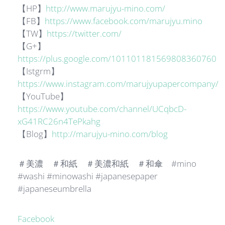
【HP】
http://www.marujyu-mino.com/
【FB】
https://www.facebook.com/marujyu.mino
【TW】
https://twitter.com/
【G+】
https://plus.google.com/101101181569808360760
【Istgrm】
https://www.instagram.com/marujyupapercompany/
【YouTube】
https://www.youtube.com/channel/UCqbcD-
xG41RC26n4TePkahg
【Blog】
http://marujyu-mino.com/blog
＃美濃 ＃和紙 ＃美濃和紙 ＃和傘 #mino
#washi #minowashi #japanesepaper
#japaneseumbrella
Facebook