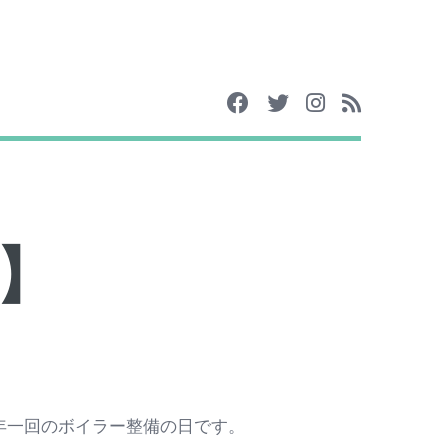
】
年一回のボイラー整備の日です。