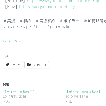
【YouTube】
https://www.youtube.com/channel/UCqbc
【Blog】
http://marujyu-mino.com/blog/
＃美濃 ＃和紙 ＃美濃和紙 ＃ボイラー ＃炉筒煙管ボイラー
#japanesepaper #boiler #papermaker
Facebook
共有:
Twitter
Facebook
関連
【ボイラー点検終了】
【ボイラー整備＆検査】
2017年5月23日
2019年6月19日
和紙
和紙