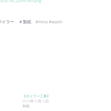
D-xG41RC26n4TePkahg
 ＃製紙 #mino #washi
【ボイラー工事】
2016年10月12日
和紙