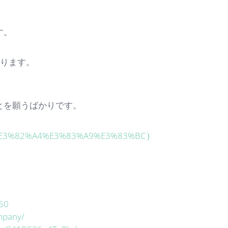
す。
あります。
とを願うばかりです。
3%9C%E3%82%A4%E3%83%A9%E3%83%BC）
60
mpany/