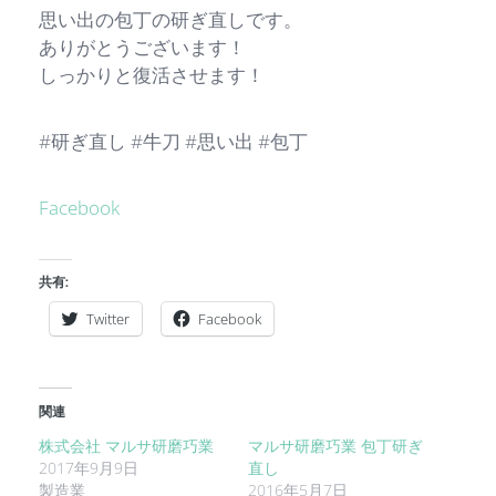
思い出の包丁の研ぎ直しです。
ありがとうございます！
しっかりと復活させます！
#研ぎ直し #牛刀 #思い出 #包丁
Facebook
共有:
Twitter
Facebook
関連
株式会社 マルサ研磨巧業
マルサ研磨巧業 包丁研ぎ
2017年9月9日
直し
製造業
2016年5月7日