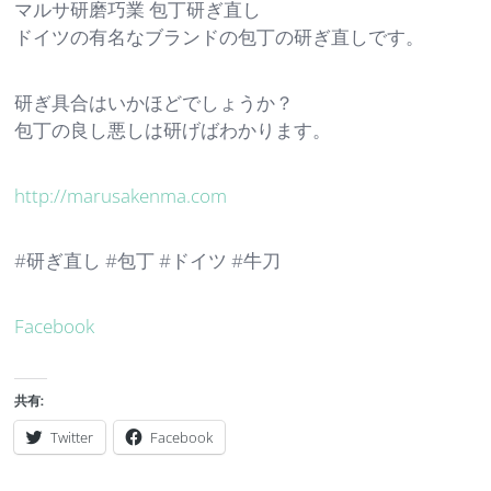
マルサ研磨巧業 包丁研ぎ直し
ドイツの有名なブランドの包丁の研ぎ直しです。
研ぎ具合はいかほどでしょうか？
包丁の良し悪しは研げばわかります。
http://marusakenma.com
#研ぎ直し #包丁 #ドイツ #牛刀
Facebook
共有:
Twitter
Facebook