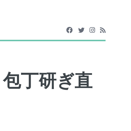
 包丁研ぎ直