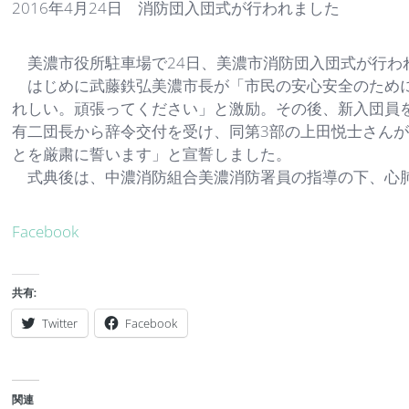
2016年4月24日 消防団入団式が行われました
美濃市役所駐車場で24日、美濃市消防団入団式が行わ
はじめに武藤鉄弘美濃市長が「市民の安心安全のために
れしい。頑張ってください」と激励。その後、新入団員
有二団長から辞令交付を受け、同第3部の上田悦士さん
とを厳粛に誓います」と宣誓しました。
式典後は、中濃消防組合美濃消防署員の指導の下、心肺
Facebook
共有:
Twitter
Facebook
関連