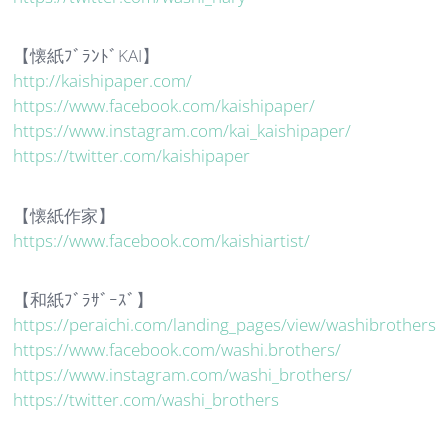
【懐紙ﾌﾞﾗﾝﾄﾞKAI】
http://kaishipaper.com/
https://www.facebook.com/kaishipaper/
https://www.instagram.com/kai_kaishipaper/
https://twitter.com/kaishipaper
【懐紙作家】
https://www.facebook.com/kaishiartist/
【和紙ﾌﾞﾗｻﾞｰｽﾞ】
https://peraichi.com/landing_pages/view/washibrothers
https://www.facebook.com/washi.brothers/
https://www.instagram.com/washi_brothers/
https://twitter.com/washi_brothers