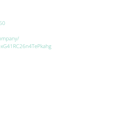
60
company/
D-xG41RC26n4TePkahg