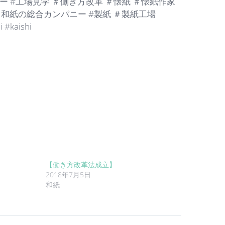
ナリー #工場見学 ＃働き方改革 ＃懐紙 ＃懐紙作家
和紙の総合カンパニー #製紙 ＃製紙工場
 #kaishi
【働き方改革法成立】
2018年7月5日
和紙