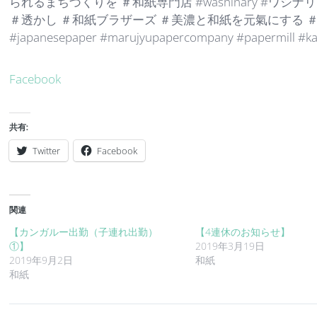
られるまちづくりを ＃和紙専門店 #washinary #ワシ
＃透かし ＃和紙ブラザーズ ＃美濃と和紙を元氣にする ＃
#japanesepaper #marujyupapercompany #papermill #kai
Facebook
共有:
Twitter
Facebook
関連
【カンガルー出勤（子連れ出勤）
【4連休のお知らせ】
①】
2019年3月19日
2019年9月2日
和紙
和紙