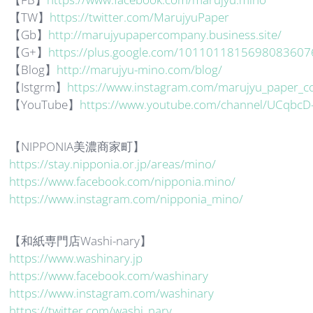
【TW】
https://twitter.com/MarujyuPaper
【Gb】
http://marujyupapercompany.business.site/
【G+】
https://plus.google.com/1011011815698083607
【Blog】
http://marujyu-mino.com/blog/
【Istgrm】
https://www.instagram.com/marujyu_paper_
【YouTube】
https://www.youtube.com/channel/UCqbc
【NIPPONIA美濃商家町】
https://stay.nipponia.or.jp/areas/mino/
https://www.facebook.com/nipponia.mino/
https://www.instagram.com/nipponia_mino/
【和紙専門店Washi-nary】
https://www.washinary.jp
https://www.facebook.com/washinary
https://www.instagram.com/washinary
https://twitter.com/washi_nary