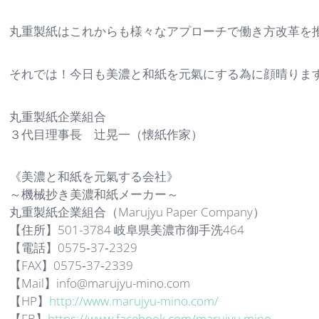
丸重製紙はこれからも様々なアプローチで働き方改革を
それでは！今日も美濃と和紙を元氣にする為に顔晴りま
丸重製紙企業組合
３代目理事長 辻晃一（懐紙作家）
《美濃と和紙を元氣する会社》
～機械抄き美濃和紙メーカー～
丸重製紙企業組合（Marujyu Paper Company）
【住所】501-3784 岐阜県美濃市御手洗464
【電話】0575‐37‐2329
【FAX】0575‐37‐2339
【Mail】info@marujyu-mino.com
【HP】
http://www.marujyu-mino.com/
【FB】
https://www.facebook.com/marujyu.mino