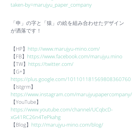
taken-by=marujyu_paper_company
「申」の字と「猿」の絵を組み合わせたデザイン
が洒落です！
【HP】
http://www.marujyu-mino.com/
【FB】
https://www.facebook.com/marujyu.mino
【TW】
https://twitter.com/
【G+】
https://plus.google.com/101101181569808360760
【Istgrm】
https://www.instagram.com/marujyupapercompany/
【YouTube】
https://www.youtube.com/channel/UCqbcD-
xG41RC26n4TePkahg
【Blog】
http://marujyu-mino.com/blog/