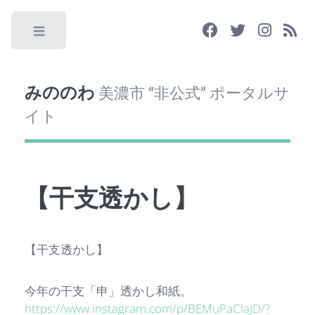
Toggle
みののわ
美濃市 “非公式” ポータルサ
イト
【干支透かし】
【干支透かし】
今年の干支「申」透かし和紙。
https://www.instagram.com/p/BEMuPaClaJD/?