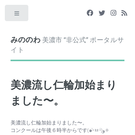
Toggle
みののわ
美濃市 “非公式” ポータルサ
イト
美濃流し仁輪加始まり
ました〜。
美濃流し仁輪加始まりました〜。
コンクールは午後６時半からです(๑•̀ㅂ•́)و✧