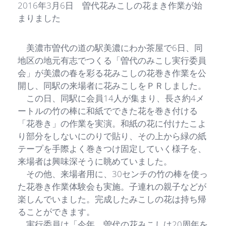
2016年3月6日 曽代花みこしの花まき作業が始
まりました
美濃市曽代の道の駅美濃にわか茶屋で6日、同
地区の地元有志でつくる「曽代のみこし実行委員
会」が美濃の春を彩る花みこしの花巻き作業を公
開し、同駅の来場者に花みこしをＰＲしました。
この日、同駅に会員14人が集まり、長さ約4メ
ートルの竹の棒に和紙でできた花を巻き付ける
「花巻き」の作業を実演。和紙の花に付けたこよ
り部分をしないにのりで貼り、その上から緑の紙
テープを手際よく巻きつけ固定していく様子を、
来場者は興味深そうに眺めていました。
その他、来場者用に、30センチの竹の棒を使っ
た花巻き作業体験会も実施。子連れの親子などが
楽しんでいました。完成したみこしの花は持ち帰
ることができます。
実行委員は「今年、曽代の花みこしは20周年を