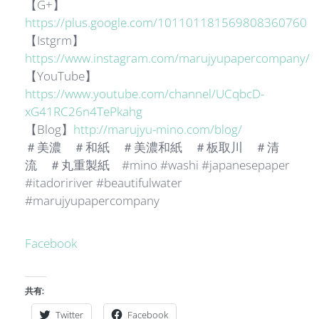
【G+】
https://plus.google.com/101101181569808360760
【Istgrm】
https://www.instagram.com/marujyupapercompany/
【YouTube】
https://www.youtube.com/channel/UCqbcD-
xG41RC26n4TePkahg
【Blog】
http://marujyu-mino.com/blog/
＃美濃 ＃和紙 ＃美濃和紙 ＃板取川 ＃清
流 ＃丸重製紙 #mino #washi #japanesepaper
#itadoririver #beautifulwater
#marujyupapercompany
Facebook
共有:
Twitter
Facebook