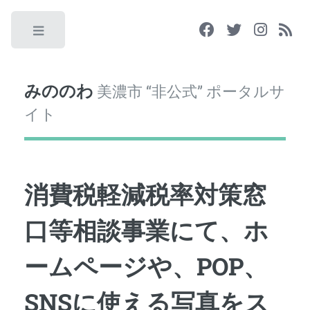
Toggle
みののわ
美濃市 “非公式” ポータルサ
イト
消費税軽減税率対策窓
口等相談事業にて、ホ
ームページや、POP、
SNSに使える写真をス