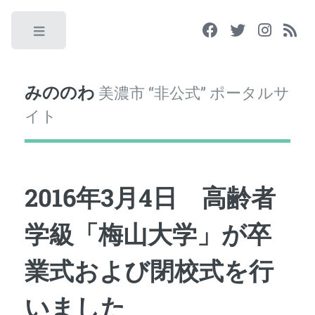
Toggle
みののわ
美濃市 “非公式” ポータルサ
イト
2016年3月4日 高齢者
学級「梅山大学」が卒
業式および閉校式を行
いました